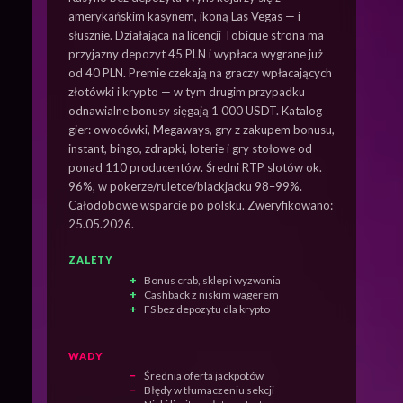
amerykańskim kasynem, ikoną Las Vegas — i
słusznie. Działająca na licencji Tobique strona ma
przyjazny depozyt 45 PLN i wypłaca wygrane już
od 40 PLN. Premie czekają na graczy wpłacających
złotówki i krypto — w tym drugim przypadku
odnawialne bonusy sięgają 1 000 USDT. Katalog
gier: owocówki, Megaways, gry z zakupem bonusu,
instant, bingo, zdrapki, loterie i gry stołowe od
ponad 110 producentów. Średni RTP slotów ok.
96%, w pokerze/ruletce/blackjacku 98–99%.
Całodobowe wsparcie po polsku. Zweryfikowano:
25.05.2026.
ZALETY
Bonus crab, sklep i wyzwania
Cashback z niskim wagerem
FS bez depozytu dla krypto
WADY
Średnia oferta jackpotów
Błędy w tłumaczeniu sekcji