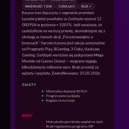
WAŻNOŚĆ: 7 DNI
CURAÇAO
BLIK ✓
Kasyno bez depozytu z segmentu premium.
Łącznie pakiet powitalny w Goldspin wynosi 12
000 PLN w gotówce + 100 FS. Jeśli uważacie, że
zasłużyliście na wyższą premię, skontaktujcie się z
obsługą w ramach akcji „Porozmawiajmy o
bonusach”. Sercem kasyna jest sekcja automatów
od Pragmatic Play, BGaming, 3 Oaks, Hacksaw
Gaming. Goldspin wyróżnia się jackpotami Mega
Moolah od Games Global — wygrane sięgają
kilkudziesięciu milionów euro. Brak prowizji za
wpłaty i wypłaty. Zweryfikowano: 25.05.2026.
ZALETY
Minimalny depozyt 45 PLN
Progresywne jackpoty
Regularne turnieje
WADY
Mało atrakcyjne limity wypłat na start
Brak regulaminu programu VIP