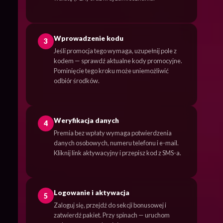
Wprowadzenie kodu
3
Jeśli promocja tego wymaga, uzupełnij pole z
kodem — sprawdź aktualne kody promocyjne.
Pominięcie tego kroku może uniemożliwić
odbiór środków.
Weryfikacja danych
4
Premia bez wpłaty wymaga potwierdzenia
danych osobowych, numeru telefonu i e-mail.
Kliknij link aktywacyjny i przepisz kod z SMS-a.
Logowanie i aktywacja
5
Zaloguj się, przejdź do sekcji bonusowej i
zatwierdź pakiet. Przy spinach — uruchom