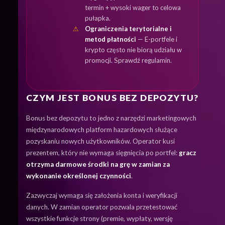
termin + wysoki wager to celowa
pułapka.
Ograniczenia terytorialne i
metod płatności
— E-portfele i
krypto często nie biorą udziału w
promocji. Sprawdź regulamin.
CZYM JEST BONUS BEZ DEPOZYTU?
Bonus bez depozytu to jedno z narzędzi marketingowych
międzynarodowych platform hazardowych służące
pozyskaniu nowych użytkowników. Operator kusi
prezentem, który nie wymaga sięgnięcia po portfel:
gracz
otrzyma darmowe środki na grę w zamian za
wykonanie określonej czynności
.
Zazwyczaj wymaga się założenia konta i weryfikacji
danych. W zamian operator pozwala przetestować
wszystkie funkcje strony (premie, wypłaty, wersję