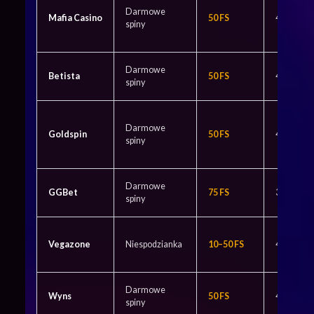
Darmowe
Mafia Casino
50 FS
40x
spiny
Darmowe
Betista
50 FS
40x
spiny
Darmowe
Goldspin
50 FS
40x
spiny
Darmowe
GGBet
75 FS
30x
spiny
Vegazone
Niespodzianka
10–50 FS
40x
Darmowe
Wyns
50 FS
40x
spiny