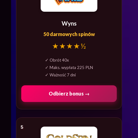
Wyns
50 darmowych spinów
★★★★½
✓ Obrót 40x
✓ Maks. wypłata 225 PLN
✓ Ważność 7 dni
Odbierz bonus →
5