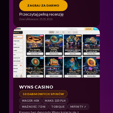
ZAGRAJ ZA DARMO
Przeczytaj pełną recenzję
Zweryfikowano: 25.05.2026
WYNS CASINO
50 DARMOWYCH SPINÓW
WAGER: 40X
MAKS: 225 PLN
WAŻNOŚĆ: 7 DNI
TOBIQUE
MIFINITY ✓
Kasyno bez depozytu Wyns kojarzy się z