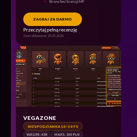
Strona bez licencji MF
ZAGRAJ ZA DARMO
Przeczytaj pełną recenzję
Zweryfikowano: 25.05.2026
VEGAZONE
NIESPODZIANKA 10–50 FS
WAGER: 40X
MAKS: 200 PLN