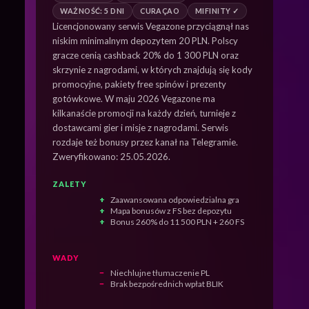
WAŻNOŚĆ: 5 DNI
CURAÇAO
MIFINITY ✓
Licencjonowany serwis Vegazone przyciągnął nas
niskim minimalnym depozytem 20 PLN. Polscy
gracze cenią cashback 20% do 1 300 PLN oraz
skrzynie z nagrodami, w których znajdują się kody
promocyjne, pakiety free spinów i prezenty
gotówkowe. W maju 2026 Vegazone ma
kilkanaście promocji na każdy dzień, turnieje z
dostawcami gier i misje z nagrodami. Serwis
rozdaje też bonusy przez kanał na Telegramie.
Zweryfikowano: 25.05.2026.
ZALETY
Zaawansowana odpowiedzialna gra
Mapa bonusów z FS bez depozytu
Bonus 260% do 11 500 PLN + 260 FS
WADY
Niechlujne tłumaczenie PL
Brak bezpośrednich wpłat BLIK