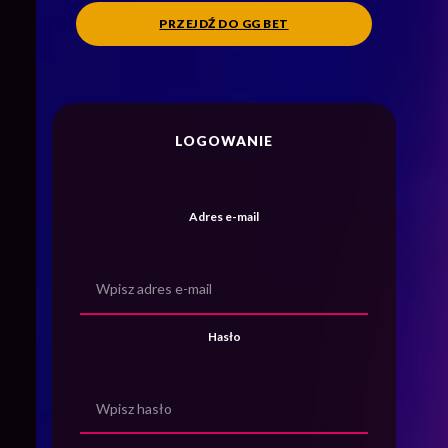
PRZEJDŹ DO GG BET
LOGOWANIE
Adres e-mail
Hasło