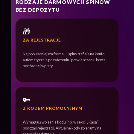
RODZAJE DARMOWYCH SPINÓW
BEZ DEPOZYTU
🎁
ZA REJESTRACJĘ
Najpopularniejsza forma — spiny trafiają na konto
automatycznie po założeniu i potwierdzeniu konta,
bez żadnej wpłaty.
🔑
Z KODEM PROMOCYJNYM
Wymagają wpisania kodu (np. w sekcji „Kasa”)
podczas rejestracji. Aktualne kody zbieramy na