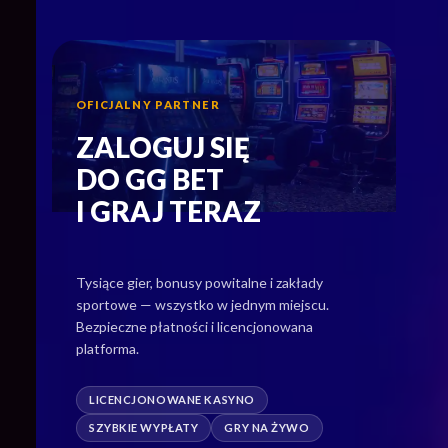
OFICJALNY PARTNER
ZALOGUJ SIĘ
DO GG BET
I GRAJ TERAZ
Tysiące gier, bonusy powitalne i zakłady
sportowe — wszystko w jednym miejscu.
Bezpieczne płatności i licencjonowana
platforma.
LICENCJONOWANE KASYNO
SZYBKIE WYPŁATY
GRY NA ŻYWO