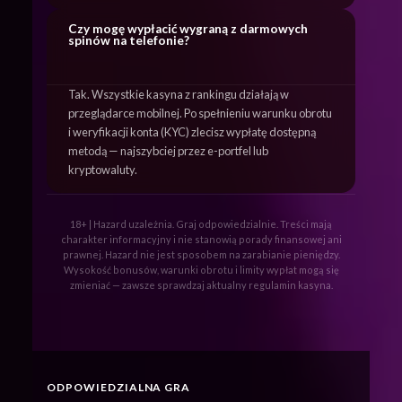
Czy mogę wypłacić wygraną z darmowych
spinów na telefonie?
Tak. Wszystkie kasyna z rankingu działają w
przeglądarce mobilnej. Po spełnieniu warunku obrotu
i weryfikacji konta (KYC) zlecisz wypłatę dostępną
metodą — najszybciej przez e-portfel lub
kryptowaluty.
18+ | Hazard uzależnia. Graj odpowiedzialnie. Treści mają
charakter informacyjny i nie stanowią porady finansowej ani
prawnej. Hazard nie jest sposobem na zarabianie pieniędzy.
Wysokość bonusów, warunki obrotu i limity wypłat mogą się
zmieniać — zawsze sprawdzaj aktualny regulamin kasyna.
ODPOWIEDZIALNA GRA