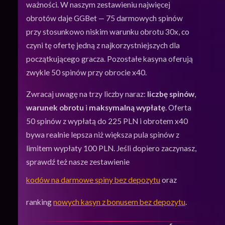
ważności. W naszym zestawieniu najwięcej
obrotów daje GGBet — 75 darmowych spinów
przy stosunkowo niskim warunku obrotu 30x, co
czyni tę ofertę jedną z najkorzystniejszych dla
początkującego gracza. Pozostałe kasyna oferują
zwykle 50 spinów przy obrocie x40.
Zwracaj uwagę na trzy liczby naraz:
liczbę spinów
,
warunek obrotu
i
maksymalną wypłatę
. Oferta
50 spinów z wypłatą do 225 PLN i obrotem x40
bywa realnie lepsza niż większa pula spinów z
limitem wypłaty 100 PLN. Jeśli dopiero zaczynasz,
sprawdź też nasze zestawienie
kodów na darmowe spiny bez depozytu
oraz
ranking
nowych kasyn z bonusem bez depozytu
.