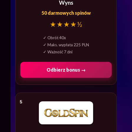
Wyns
50 darmowych spinów
★★★★½
✓ Obrót 40x
✓ Maks. wypłata 225 PLN
✓ Ważność 7 dni
Odbierz bonus →
5