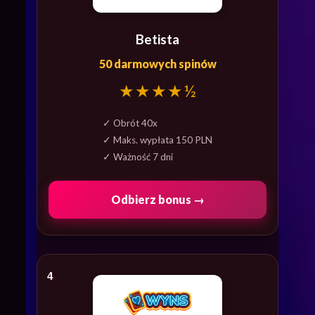
Betista
50 darmowych spinów
★★★★½
✓ Obrót 40x
✓ Maks. wypłata 150 PLN
✓ Ważność 7 dni
Odbierz bonus →
4