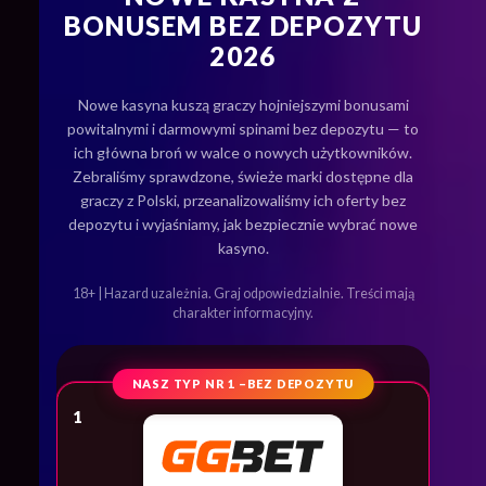
BONUSEM BEZ DEPOZYTU
2026
Nowe kasyna kuszą graczy hojniejszymi bonusami
powitalnymi i darmowymi spinami bez depozytu — to
ich główna broń w walce o nowych użytkowników.
Zebraliśmy sprawdzone, świeże marki dostępne dla
graczy z Polski, przeanalizowaliśmy ich oferty bez
depozytu i wyjaśniamy, jak bezpiecznie wybrać nowe
kasyno.
18+ | Hazard uzależnia. Graj odpowiedzialnie. Treści mają
charakter informacyjny.
1