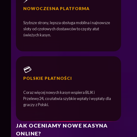
NOWOCZESNA PLATFORMA
Szybsze strony, lepsza obsługa mobilna i najnowsze
sloty od czołowych dostawców to częsty atut
świeżych kasyn.
💳
POLSKIE PŁATNOŚCI
Coraz więcej nowych kasyn wspiera BLIK i
Przelewy24, co ułatwia szybkie wpłaty i wypłaty dla
graczy z Polski.
JAK OCENIAMY NOWE KASYNA
ONLINE?