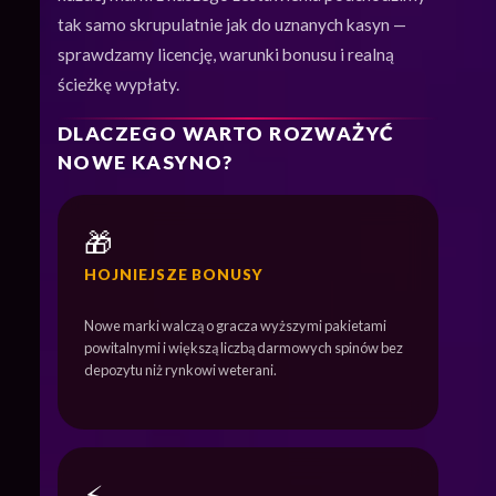
tak samo skrupulatnie jak do uznanych kasyn —
sprawdzamy licencję, warunki bonusu i realną
ścieżkę wypłaty.
DLACZEGO WARTO ROZWAŻYĆ
NOWE KASYNO?
🎁
HOJNIEJSZE BONUSY
Nowe marki walczą o gracza wyższymi pakietami
powitalnymi i większą liczbą darmowych spinów bez
depozytu niż rynkowi weterani.
⚡