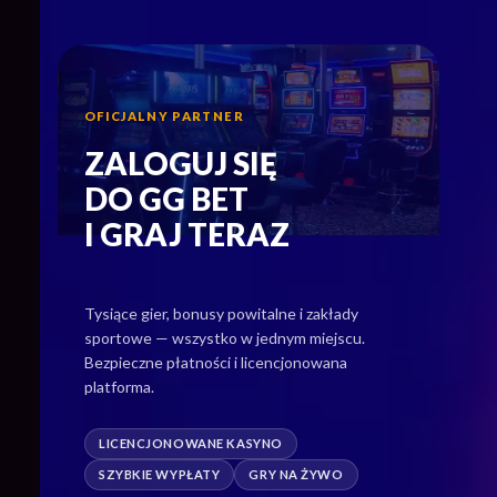
OFICJALNY PARTNER
ZALOGUJ SIĘ
DO GG BET
I GRAJ TERAZ
Tysiące gier, bonusy powitalne i zakłady
sportowe — wszystko w jednym miejscu.
Bezpieczne płatności i licencjonowana
platforma.
LICENCJONOWANE KASYNO
SZYBKIE WYPŁATY
GRY NA ŻYWO