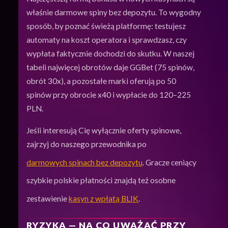
właśnie darmowe spiny bez depozytu. To wygodny
sposób, by poznać świeżą platformę: testujesz
automaty na koszt operatora i sprawdzasz, czy
wypłata faktycznie dochodzi do skutku. W naszej
tabeli najwięcej obrotów daje GGBet (75 spinów,
obrót 30x), a pozostałe marki oferują po 50
spinów przy obrocie x40 i wypłacie do 120–225
PLN.
Jeśli interesują Cię wyłącznie oferty spinowe,
zajrzyj do naszego przewodnika po
darmowych spinach bez depozytu
. Gracze ceniący
szybkie polskie płatności znajdą też osobne
zestawienie
kasyn z wpłatą BLIK
.
RYZYKA — NA CO UWAŻAĆ PRZY