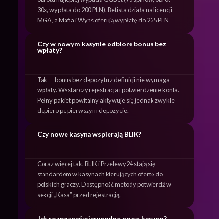
30x, wypłata do 200 PLN). Betista działa na licencji
MGA, a Mafia i Wyns oferują wypłatę do 225 PLN.
Czy w nowym kasynie odbiorę bonus bez
wpłaty?
Tak — bonus bez depozytu z definicji nie wymaga
wpłaty. Wystarczy rejestracja i potwierdzenie konta.
Pełny pakiet powitalny aktywuje się jednak zwykle
dopiero po pierwszym depozycie.
Czy nowe kasyna wspierają BLIK?
Coraz więcej tak. BLIK i Przelewy24 stają się
standardem w kasynach kierujących ofertę do
polskich graczy. Dostępność metody potwierdź w
sekcji „Kasa” przed rejestracją.
Jak rozpoznać wiarygodne nowe kasyno?