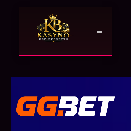
do
treści